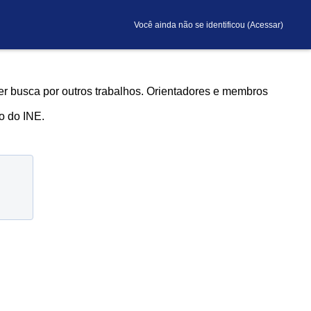
Você ainda não se identificou (
Acessar
)
er busca por outros trabalhos. Orientadores e membros
o do INE.